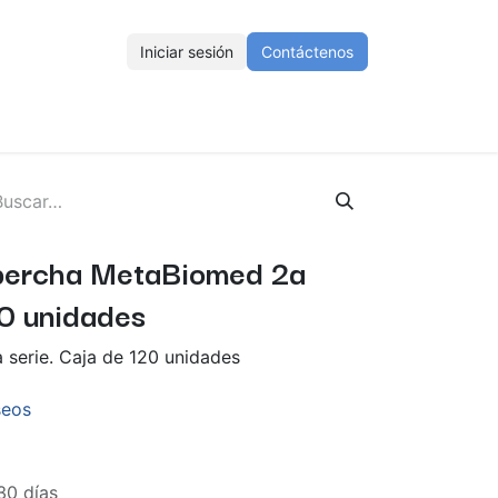
Iniciar sesión
Contáctenos
ENOS
Eventos
Cursos
Ayuda
Empleos
percha MetaBiomed 2a
20 unidades
serie. Caja de 120 unidades
seos
30 días