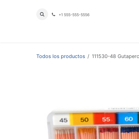
Ir al contenido
+1 555-555-5556
INICIO
TIENDA
PRODUCTOS POR LÍNE
Todos los productos
111530-48 Gutaperc