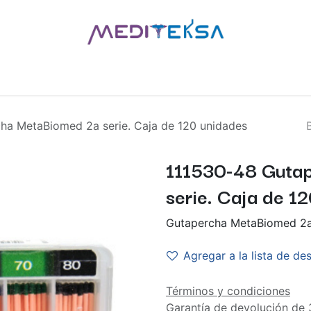
AS
POR MARCAS
BLOG
¿QUIÉNES SOMOS?
CONTÁCT
ha MetaBiomed 2a serie. Caja de 120 unidades
111530-48 Guta
serie. Caja de 1
Gutapercha MetaBiomed 2a 
Agregar a la lista de de
Términos y condiciones
Garantía de devolución de 