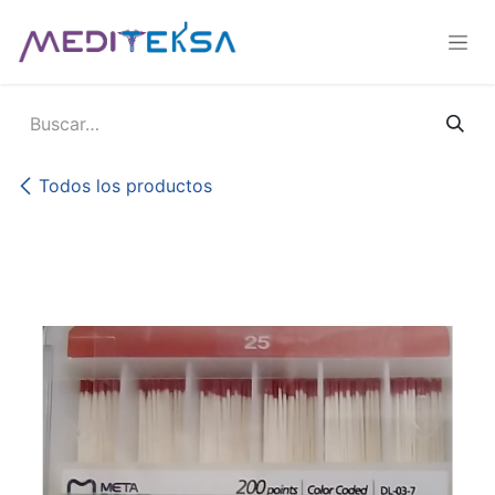
Ir al contenido
Todos los productos