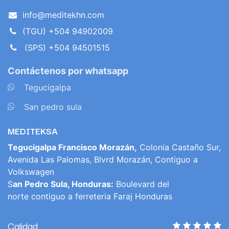
info@meditekhn.com
(TGU) +504 94902009
(SPS) +504 94501515
Contáctenos por whatsapp
​
Tegucigalpa
​
San pedro sula
MEDITEKSA
Tegucigalpa Francisco Morazán,
Colonia Castaño Sur,
Avenida Las Palomas, Blvrd Morazán, Contiguo a
Volkswagen
S
an Pedro Sula, Honduras:
Boulevard del
norte contiguo a ferreteria Faraj Honduras
Calidad