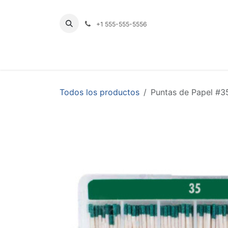
Ir al contenido
+1 555-555-5556
INICIO
TIENDA
PRODUCTOS POR LÍNE
Todos los productos
Puntas de Papel #3