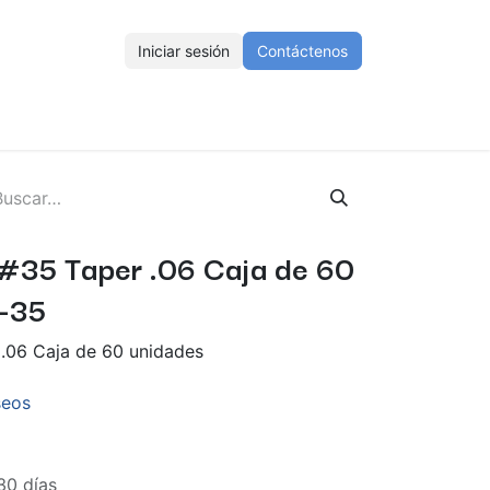
Iniciar sesión
Contáctenos
ENOS
Eventos
Cursos
Ayuda
Empleos
 #35 Taper .06 Caja de 60
0-35
 .06 Caja de 60 unidades
seos
30 días