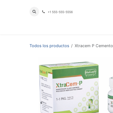
Ir al contenido
+1 555-555-5556
INICIO
TIENDA
PRODUCTOS POR LÍNE
Todos los productos
Xtracem P Cemento p