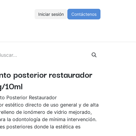
Iniciar sesión
Contáctenos
ENOS
Eventos
Cursos
Ayuda
Empleos
to posterior restaurador
5g/10ml
o Posterior Restaurador
 estético directo de uso general y de alta
 relleno de ionómero de vidrio mejorado,
ara la odontología de mínima intervención.
nes posteriores donde la estética es