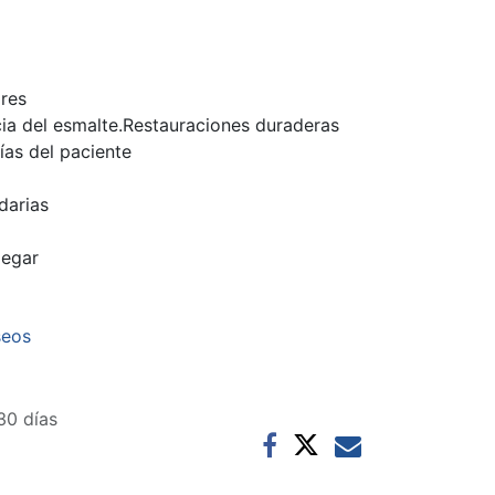
res
cia del esmalte.Restauraciones duraderas
ías del paciente
darias
pegar
seos
30 días