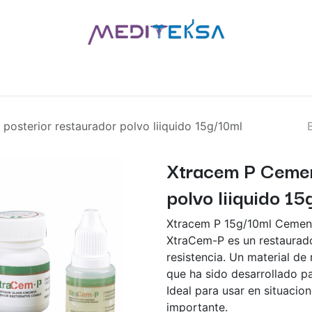
AS
POR MARCAS
BLOG
¿QUIÉNES SOMOS?
CONTÁCT
osterior restaurador polvo liiquido 15g/10ml
Xtracem P Cemen
polvo liiquido 1
Xtracem P 15g/10ml Cement
XtraCem-P es un restaurador
resistencia. Un material de
que ha sido desarrollado p
Ideal para usar en situacio
importante.