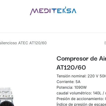
AS
POR MARCAS
BLOG
¿QUIÉNES SOMOS?
CONTÁCT
silencioso ATEC AT120/60
Compresor de Air
AT120/60
Tensión nominal: 220 V 50
Corriente: 5A
Potencia: 1090W
caudal volumétrico: 140L /
Presión de accionamiento:
Índice de presión de escap