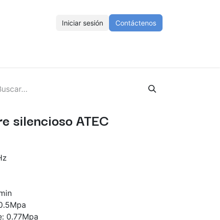
Iniciar sesión
Contáctenos
ENOS
Eventos
Cursos
Ayuda
Empleos
e silencioso ATEC
Hz
 min
 0.5Mpa
e: 0.77Mpa