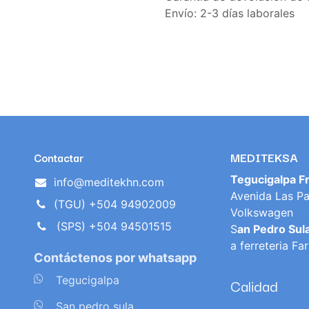
Envío: 2-3 días laborales
MEDITEKSA
Contactar
Tegucigalpa F
info@meditekhn.com
Avenida Las Pa
(TGU) +504 94902009
Volkswagen
(SPS) +504 94501515
S
an Pedro Sul
a ferreteria Fa
Contáctenos por whatsapp
​
Tegucigalpa
Calidad
​
San pedro sula