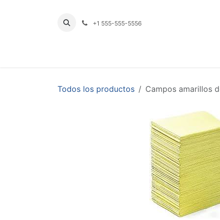
Ir al contenido
+1 555-555-5556
INICIO
TIENDA
PRODUCTOS POR LÍNE
Todos los productos
Campos amarillos d