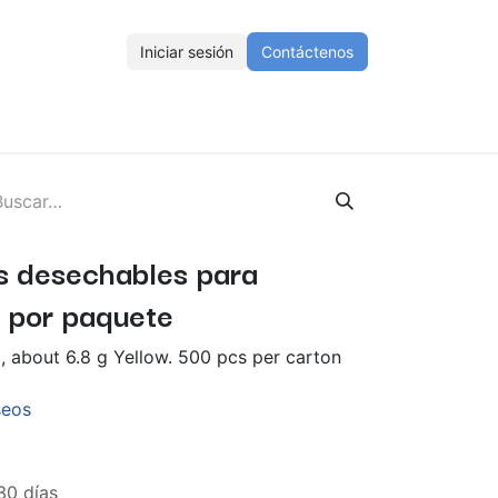
Iniciar sesión
Contáctenos
ENOS
Eventos
Cursos
Ayuda
Empleos
s desechables para
 por paquete
, about 6.8 g Yellow. 500 pcs per carton
seos
30 días