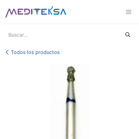
Ir al contenido
Todos los productos