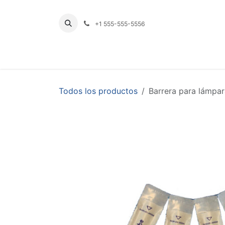
Ir al contenido
+1 555-555-5556
INICIO
TIENDA
PRODUCTOS POR LÍNE
Todos los productos
Barrera para lámpa