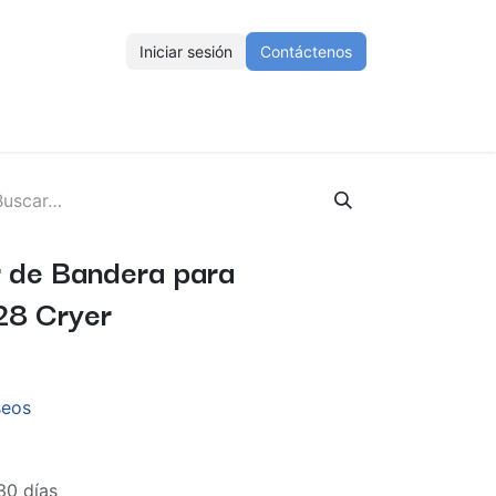
Iniciar sesión
Contáctenos
ENOS
Eventos
Cursos
Ayuda
Empleos
 de Bandera para
28 Cryer
seos
30 días