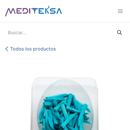
Ir al contenido
Todos los productos