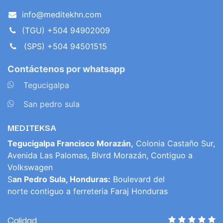
info@meditekhn.com
(TGU) +504 94902009
(SPS) +504 94501515
Contáctenos por whatsapp
​
Tegucigalpa
​
San pedro sula
MEDITEKSA
Tegucigalpa Francisco Morazán,
Colonia Castaño Sur,
Avenida Las Palomas, Blvrd Morazán, Contiguo a
Volkswagen
S
an Pedro Sula, Honduras:
Boulevard del
norte contiguo a ferreteria Faraj Honduras
Calidad