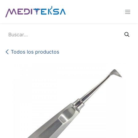
Ir al contenido
Todos los productos