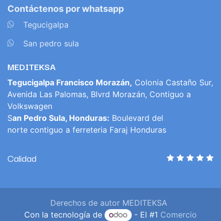
Contáctenos por whatsapp
​
Tegucigalpa
​
San pedro sula
MEDITEKSA
Tegucigalpa Francisco Morazán,
Colonia Castaño Sur,
Avenida Las Palomas, Blvrd Morazán, Contiguo a
Volkswagen
S
an Pedro Sula, Honduras:
Boulevard del
norte contiguo a ferreteria Faraj Honduras
Calidad
Derechos de autor MEDITEKSA
Con la tecnología de
- El #1
Comercio