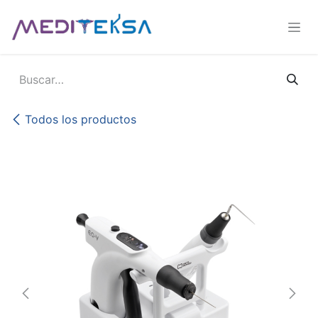
Ir al contenido
Todos los productos