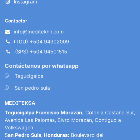
Instagram
Contactar
info@meditekhn.com
(TGU) +504 94902009
(SPS) +504 94501515
Contáctenos por whatsapp
​
Tegucigalpa
​
San pedro sula
MEDITEKSA
Tegucigalpa Francisco Morazán,
Colonia Castaño Sur,
Avenida Las Palomas, Blvrd Morazán, Contiguo a
Volkswagen
S
an Pedro Sula, Honduras:
Boulevard del