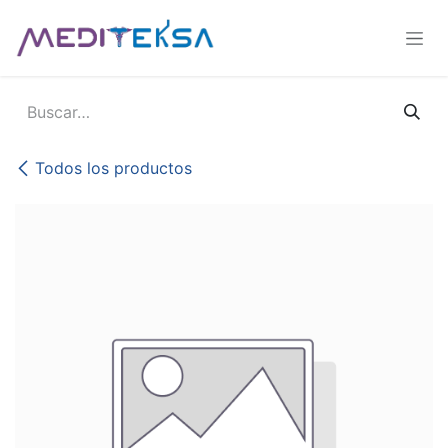
Ir al contenido
Todos los productos