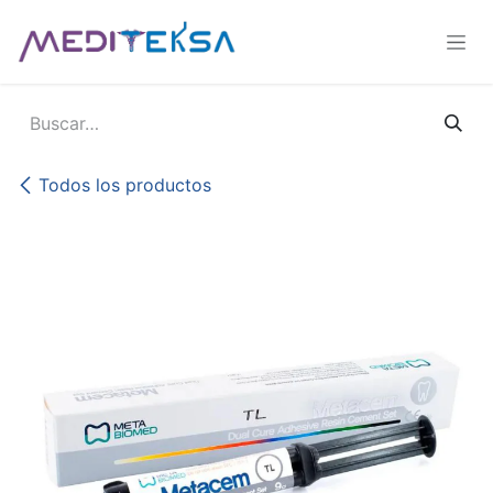
Ir al contenido
Todos los productos