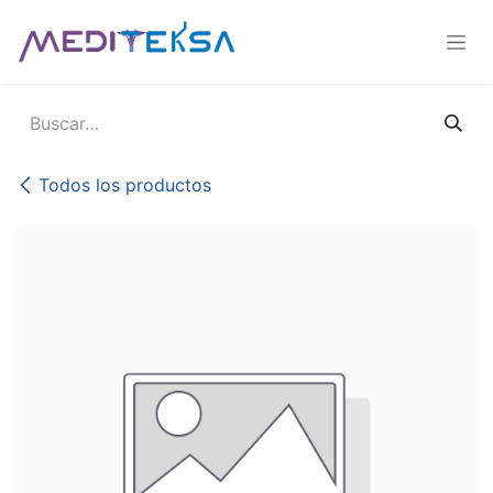
Ir al contenido
Todos los productos