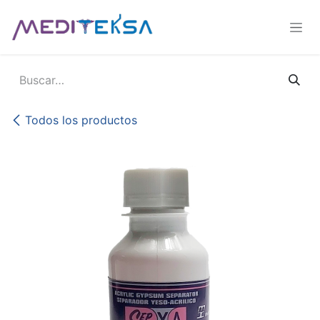
Ir al contenido
Todos los productos