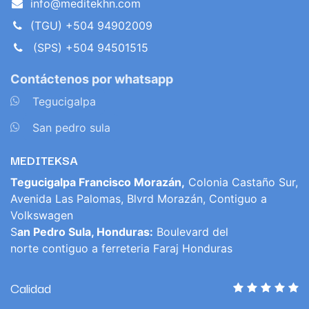
info@meditekhn.com
(TGU) +504 94902009
(SPS) +504 94501515
Contáctenos por whatsapp
​
Tegucigalpa
​
San pedro sula
MEDITEKSA
Tegucigalpa Francisco Morazán,
Colonia Castaño Sur,
Avenida Las Palomas, Blvrd Morazán, Contiguo a
Volkswagen
S
an Pedro Sula, Honduras:
Boulevard del
norte contiguo a ferreteria Faraj Honduras
Calidad