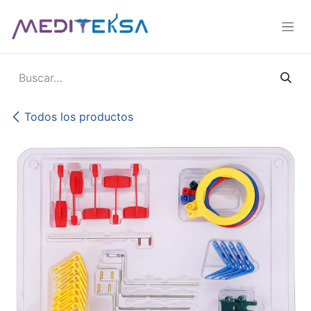
Ir al contenido
Todos los productos