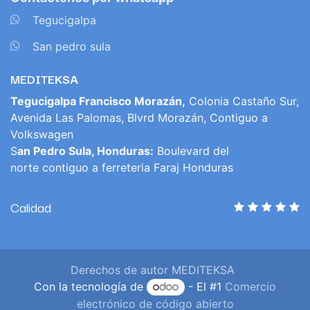
​
Tegucigalpa
​
San pedro sula
MEDITEKSA
Tegucigalpa Francisco Morazán,
Colonia Castaño Sur,
Avenida Las Palomas, Blvrd Morazán, Contiguo a
Volkswagen
S
an Pedro Sula, Honduras:
Boulevard del
norte contiguo a ferreteria Faraj Honduras
Calidad
Derechos de autor MEDITEKSA
Con la tecnología de
- El #1
Comercio
electrónico de código abierto