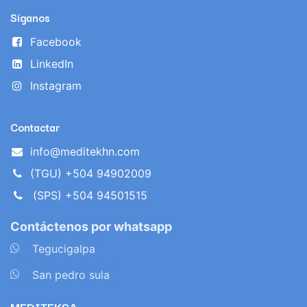
Síganos
Facebook
LinkedIn
Instagram
Contactar
info@meditekhn.com
(TGU) +504 94902009
(SPS) +504 94501515
Contáctenos por whatsapp
​
Tegucigalpa
​
San pedro sula
MEDITEKSA