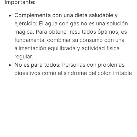
Importante:
Complementa con una dieta saludable y
ejercicio:
El agua con gas no es una solución
mágica. Para obtener resultados óptimos, es
fundamental combinar su consumo con una
alimentación equilibrada y actividad física
regular.
No es para todos:
Personas con problemas
digestivos como el síndrome del colon irritable
o el reflujo esofágico podrían experimentar
molestias al beber agua con gas.
En conclusión,
el agua con gas se presenta como
una opción saludable y refrescante para incluir en
tu dieta. ¡Anímate a probarla y descubre sus
beneficios!