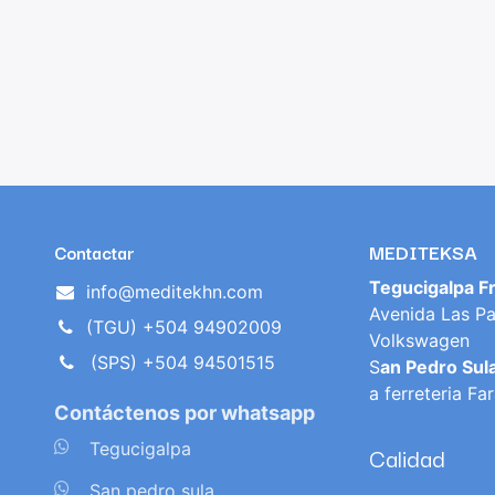
MEDITEKSA
Contactar
Tegucigalpa F
info@meditekhn.com
Avenida Las Pa
(TGU) +504 94902009
Volkswagen
(SPS) +504 94501515
S
an Pedro Sul
a ferreteria Fa
Contáctenos por whatsapp
​
Tegucigalpa
Calidad
​
San pedro sula