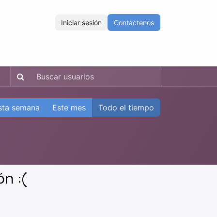
Iniciar sesión
Contáctenos
ENOS
Eventos
Cursos
Ayuda
Empleos
sta semana
Este mes
Todo el tiempo
n :(