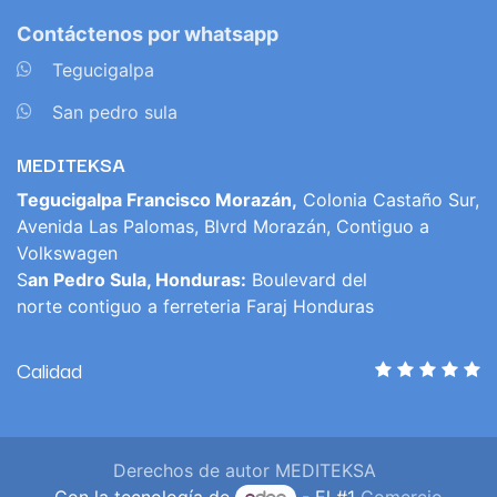
Contáctenos por whatsapp
​
Tegucigalpa
​
San pedro sula
MEDITEKSA
Tegucigalpa Francisco Morazán,
Colonia Castaño Sur,
Avenida Las Palomas, Blvrd Morazán, Contiguo a
Volkswagen
S
an Pedro Sula, Honduras:
Boulevard del
norte contiguo a ferreteria Faraj Honduras
Calidad
Derechos de autor MEDITEKSA
Con la tecnología de
- El #1
Comercio