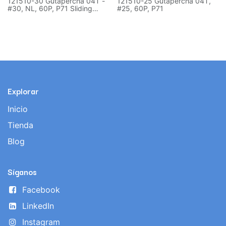
121510-30 Gutapercha 04T -
121510-25 Gutapercha 04T,
#30, NL, 60P, P71 Sliding
#25, 60P, P71
box.
Explorar
Inicio
Tienda
Blog
Síganos
Facebook
LinkedIn
Instagram