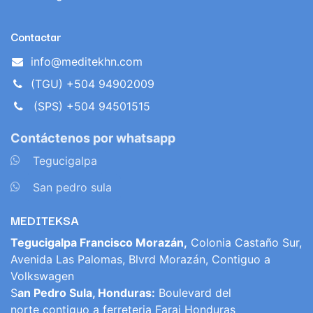
Contactar
info@meditekhn.com
(TGU) +504 94902009
(SPS) +504 94501515
Contáctenos por whatsapp
​
Tegucigalpa
​
San pedro sula
MEDITEKSA
Tegucigalpa Francisco Morazán,
Colonia Castaño Sur,
Avenida Las Palomas, Blvrd Morazán, Contiguo a
Volkswagen
S
an Pedro Sula, Honduras:
Boulevard del
norte contiguo a ferreteria Faraj Honduras